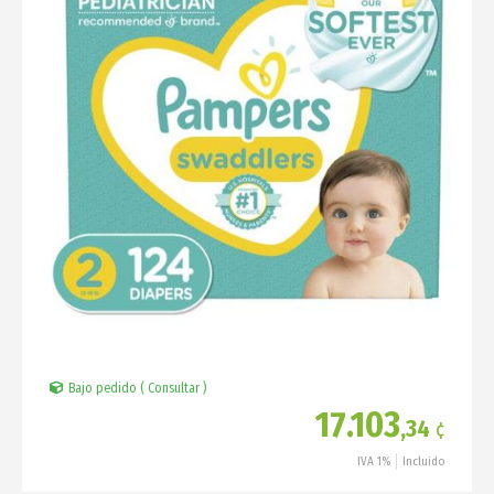
Bajo pedido ( Consultar )
17.103
,34
¢
IVA 1%
Incluido