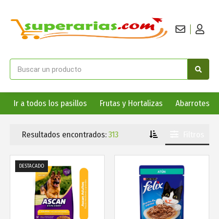
Más info
Más info
Ir a todos los pasillos
Frutas y Hortalizas
Abarrotes
Resultados encontrados:
313
Filtros
DESTACADO