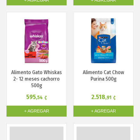
Más info
Más info
Alimento Cat Chow
Alimento Gato Whiskas
Purina 500g
2- 12 meses cachorro
500g
595
2.518
,54
¢
,91
¢
+ AGREGAR
+ AGREGAR
Más info
Más info