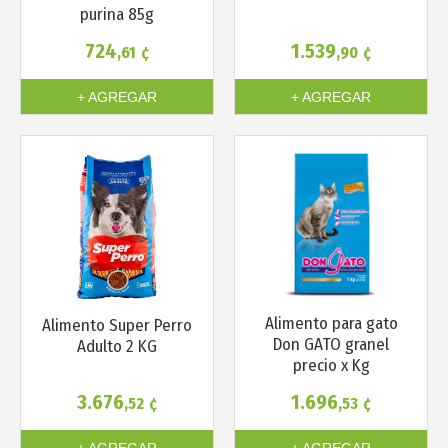
purina 85g
724
1.539
,61
¢
,90
¢
+ AGREGAR
+ AGREGAR
Más info
Más info
Alimento para gato
Alimento Super Perro
Don GATO granel
Adulto 2 KG
precio x Kg
3.676
1.696
,52
¢
,53
¢
+ AGREGAR
+ AGREGAR