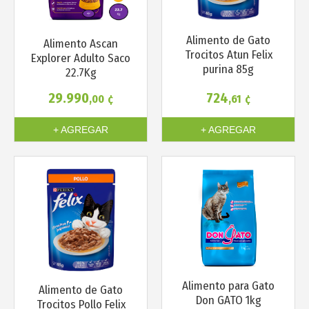
Más info
Más info
Alimento de Gato
Alimento Ascan
Trocitos Atun Felix
Explorer Adulto Saco
purina 85g
22.7Kg
29.990
724
,00
¢
,61
¢
+ AGREGAR
+ AGREGAR
Más info
Más info
Alimento para Gato
Alimento de Gato
Don GATO 1kg
Trocitos Pollo Felix