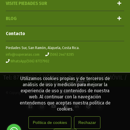
VISITE PIEDADES SUR
BLOG
Contacto
Piedades Sur, San Ramón, Alajuela, Costa Rica.
info@superarias.com
(506) 2447 8285
WhatsApp(506) 87727902
Tel: 8772 7902 / MÉTODOS DE PAGO: SINPE MÓVIL /
Utilizamos cookies propias y de terceros de
LINK DE PAGO
análisis de uso y medición para mejorar la
experiencia de uso y contenidos de nuestra
© Copyright 2026 | Desarrollo web:
Software DELSOL
web. Al continuar con la navegación
entendemos que aceptas nuestra política de
cookies.
Política de cookies
Rechazar