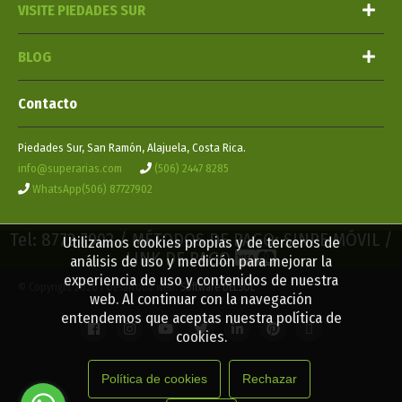
VISITE PIEDADES SUR
BLOG
Contacto
Piedades Sur, San Ramón, Alajuela, Costa Rica.
info@superarias.com
(506) 2447 8285
WhatsApp(506) 87727902
Tel: 8772 7902 / MÉTODOS DE PAGO: SINPE MÓVIL /
Utilizamos cookies propias y de terceros de
LINK DE PAGO
análisis de uso y medición para mejorar la
experiencia de uso y contenidos de nuestra
© Copyright 2026 | Desarrollo web:
Software DELSOL
web. Al continuar con la navegación
entendemos que aceptas nuestra política de
cookies.
Política de cookies
Rechazar