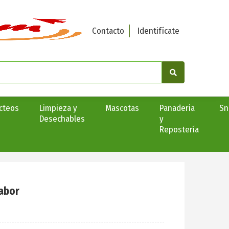
Contacto
Identifícate
cteos
Limpieza y
Mascotas
Panaderia
Sn
Desechables
y
Repostería
Sabor