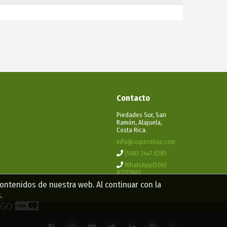
Contacto
Piedades Sur, San
Ramón, Alajuela,
Costa Rica.
info@superarias.com
(506) 2447 8285
WhatsApp(506)
87727902
contenidos de nuestra web. Al continuar con la
.
PAGO