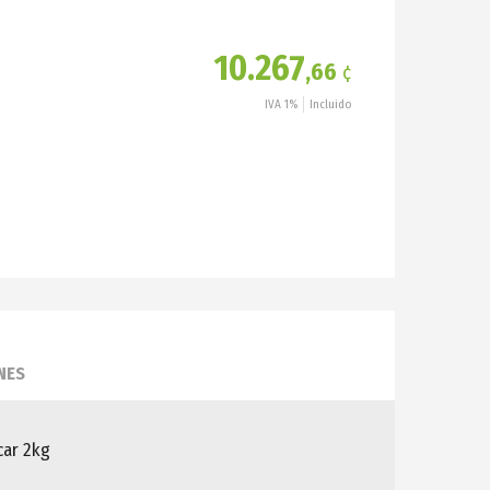
10.267
,66
¢
IVA 1%
Incluido
NES
car 2kg