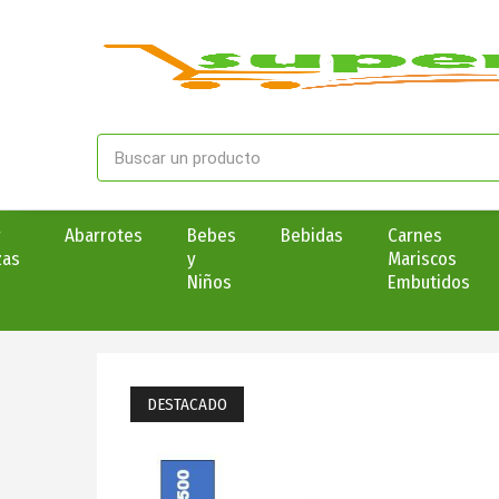
y
Abarrotes
Bebes
Bebidas
Carnes
zas
y
Mariscos
Niños
Embutidos
DESTACADO