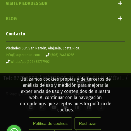
VISITE PIEDADES SUR
BLOG
Contacto
Piedades Sur, San Ramón, Alajuela, Costa Rica.
info@superarias.com
(506) 2447 8285
WhatsApp(506) 87727902
Tel: 8772 7902 / MÉTODOS DE PAGO: SINPE MÓVIL /
Utilizamos cookies propias y de terceros de
LINK DE PAGO
análisis de uso y medición para mejorar la
experiencia de uso y contenidos de nuestra
© Copyright 2026 | Desarrollo web:
Software DELSOL
web. Al continuar con la navegación
entendemos que aceptas nuestra política de
cookies.
Política de cookies
Rechazar