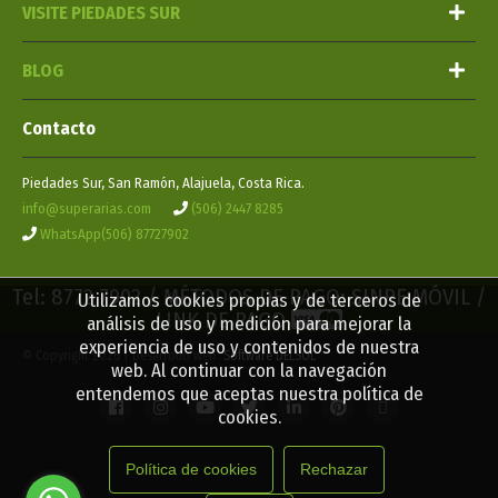
VISITE PIEDADES SUR
BLOG
Contacto
Piedades Sur, San Ramón, Alajuela, Costa Rica.
info@superarias.com
(506) 2447 8285
WhatsApp(506) 87727902
Tel: 8772 7902 / MÉTODOS DE PAGO: SINPE MÓVIL /
Utilizamos cookies propias y de terceros de
LINK DE PAGO
análisis de uso y medición para mejorar la
experiencia de uso y contenidos de nuestra
© Copyright 2026 | Desarrollo web:
Software DELSOL
web. Al continuar con la navegación
entendemos que aceptas nuestra política de
cookies.
Política de cookies
Rechazar