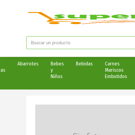
y
Abarrotes
Bebes
Bebidas
Carnes
zas
y
Mariscos
Niños
Embutidos