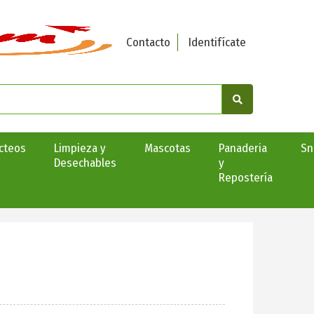
Contacto
Identifícate
cteos
Limpieza y
Mascotas
Panaderia
Sn
Desechables
y
Repostería