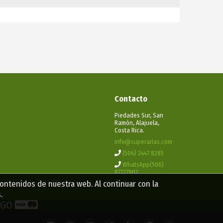
Contacto
Piedades Sur, San
Ramón, Alajuela,
Costa Rica.
info@superarias.com
(506) 2447 8285
WhatsApp(506)
87727902
contenidos de nuestra web. Al continuar con la
.
PAGO