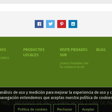
ROS
PRODUCTOS
VISITE PIEDADES
BLOG
LOCALES
SUR
 SOMOS
¡Somos Piedades Sur,
Su comercio local!
nálisis de uso y medición para mejorar la experiencia de uso y 
navegación entendemos que aceptas nuestra política de cookies
2 7902 / MÉTODOS DE PAGO: SINPE MÓVIL / LINK DE 
Política de cookies
Rechazar
Aceptar