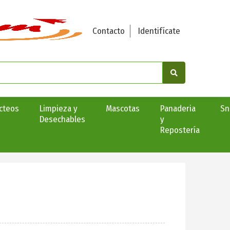
Contacto
Identifícate
cteos
Limpieza y
Mascotas
Panaderia
Sn
Desechables
y
Repostería