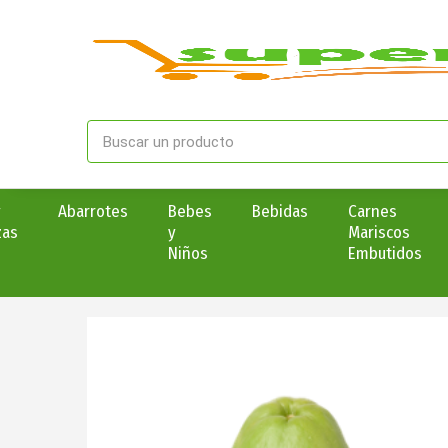
y
Abarrotes
Bebes
Bebidas
Carnes
zas
y
Mariscos
Niños
Embutidos