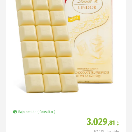
Bajo pedido ( Consultar )
3.029
,81
¢
IVA 13%
Incluido