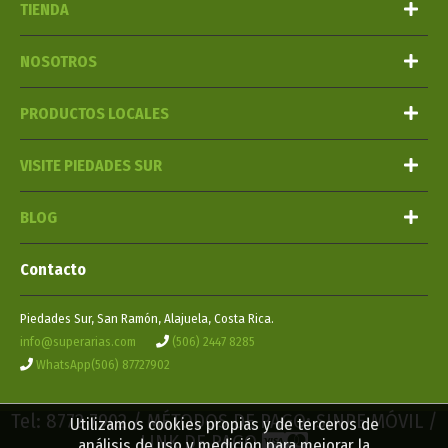
TIENDA
NOSOTROS
PRODUCTOS LOCALES
VISITE PIEDADES SUR
BLOG
Contacto
Piedades Sur, San Ramón, Alajuela, Costa Rica.
info@superarias.com
(506) 2447 8285
WhatsApp(506) 87727902
Tel: 8772 7902 / MÉTODOS DE PAGO: SINPE MÓVIL /
Utilizamos cookies propias y de terceros de
LINK DE PAGO
análisis de uso y medición para mejorar la