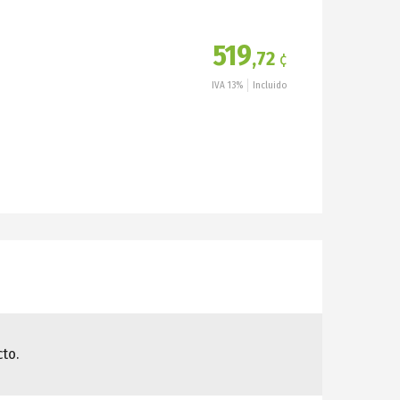
519
,72
¢
IVA 13%
Incluido
to.