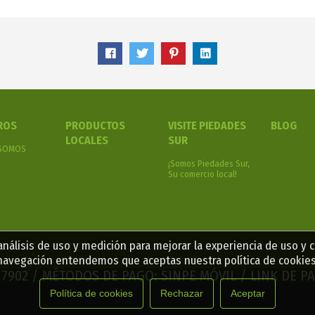
ROS
PRODUCTOS
VISITE PIEDADES
BLOG
LOCALES
SUR
 SOMOS
¡Somos Piedades Sur,
Su comercio local!
nálisis de uso y medición para mejorar la experiencia de uso y 
navegación entendemos que aceptas nuestra política de cookies
2 7902 / MÉTODOS DE PAGO: SINPE MÓVIL / LINK DE 
Política de cookies
Rechazar
Aceptar