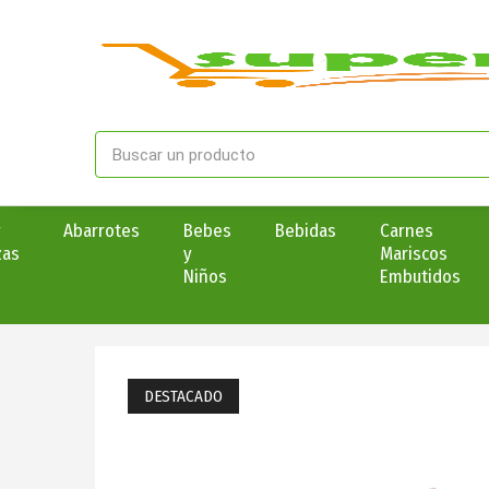
y
Abarrotes
Bebes
Bebidas
Carnes
zas
y
Mariscos
Niños
Embutidos
DESTACADO