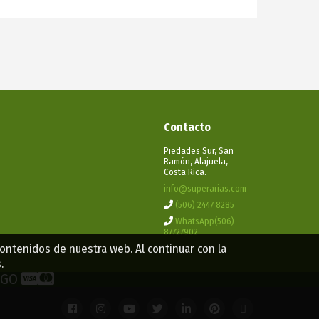
Contacto
Piedades Sur, San
Ramón, Alajuela,
Costa Rica.
info@superarias.com
(506) 2447 8285
WhatsApp(506)
87727902
contenidos de nuestra web. Al continuar con la
.
PAGO