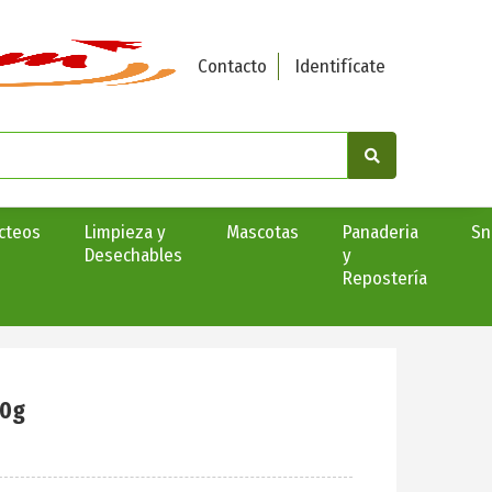
Contacto
Identifícate
cteos
Limpieza y
Mascotas
Panaderia
Sn
Desechables
y
Repostería
50g