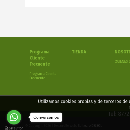
Programa
TIENDA
NOSOT
Cliente
QUIENES
Frecuente
Programa Cliente
Frecuente
Utilizamos cookies propias y de terceros de a
Tel: 877
Conversemos
© Copyright 2026 | Desarrollo web:
Software DELSOL