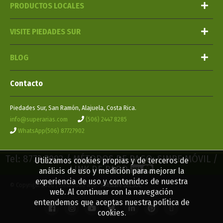
PRODUCTOS LOCALES
VISITE PIEDADES SUR
BLOG
Contacto
Piedades Sur, San Ramón, Alajuela, Costa Rica.
info@superarias.com
(506) 2447 8285
WhatsApp(506) 87727902
Tel: 8772 7902 / MÉTODOS DE PAGO: SINPE MÓVIL /
Utilizamos cookies propias y de terceros de
LINK DE PAGO
análisis de uso y medición para mejorar la
experiencia de uso y contenidos de nuestra
© Copyright 2026 | Desarrollo web:
Software DELSOL
web. Al continuar con la navegación
entendemos que aceptas nuestra política de
cookies.