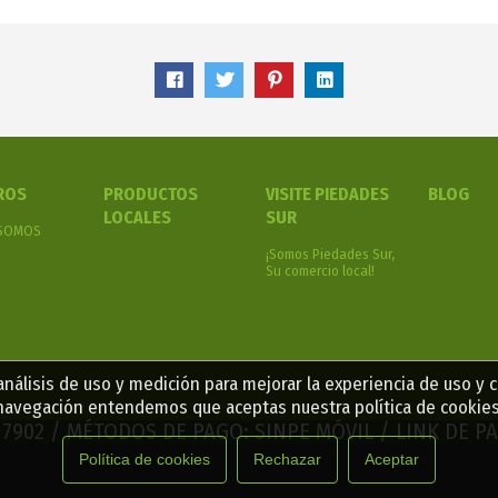
ROS
PRODUCTOS
VISITE PIEDADES
BLOG
LOCALES
SUR
 SOMOS
¡Somos Piedades Sur,
Su comercio local!
nálisis de uso y medición para mejorar la experiencia de uso y 
navegación entendemos que aceptas nuestra política de cookies
2 7902 / MÉTODOS DE PAGO: SINPE MÓVIL / LINK DE 
Política de cookies
Rechazar
Aceptar