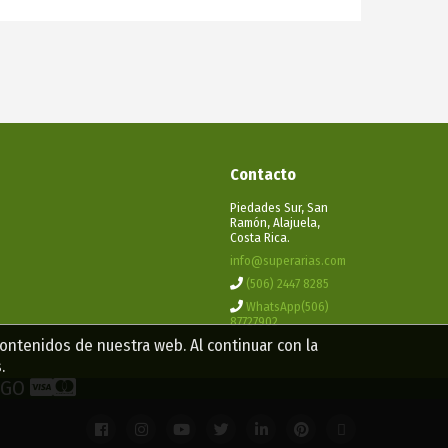
Contacto
Piedades Sur, San
Ramón, Alajuela,
Costa Rica.
info@superarias.com
(506) 2447 8285
WhatsApp(506)
87727902
contenidos de nuestra web. Al continuar con la
.
PAGO