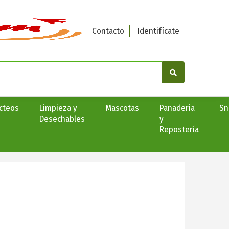
Contacto
Identifícate
cteos
Limpieza y
Mascotas
Panaderia
Sn
Desechables
y
Repostería