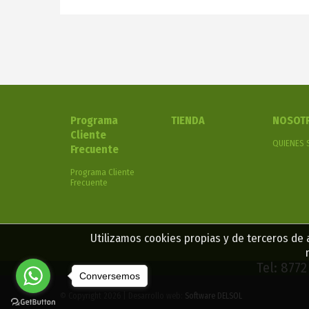
Programa
TIENDA
NOSOT
Cliente
QUIENES
Frecuente
Programa Cliente
Frecuente
Utilizamos cookies propias y de terceros de a
Tel: 877
Conversemos
© Copyright 2026 | Desarrollo web:
Software DELSOL