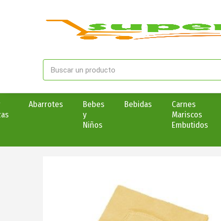
y
Abarrotes
Bebes
Bebidas
Carnes
zas
y
Mariscos
Niños
Embutidos