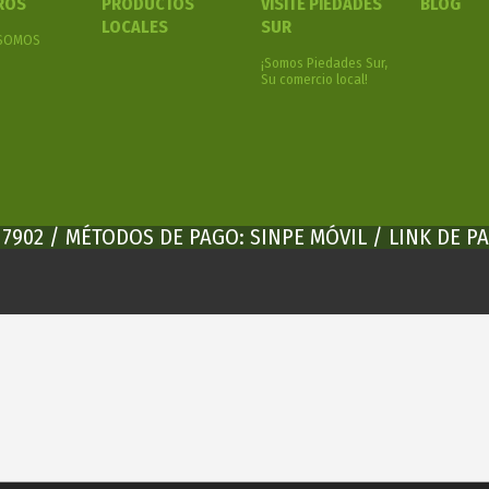
ROS
PRODUCTOS
VISITE PIEDADES
BLOG
LOCALES
SUR
 SOMOS
¡Somos Piedades Sur,
Su comercio local!
2 7902 / MÉTODOS DE PAGO: SINPE MÓVIL / LINK DE 