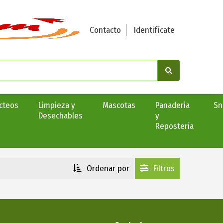
Contacto
Identifícate
cteos
Limpieza y
Mascotas
Panaderia
Sn
Desechables
y
Repostería
Ordenar por
Filtros