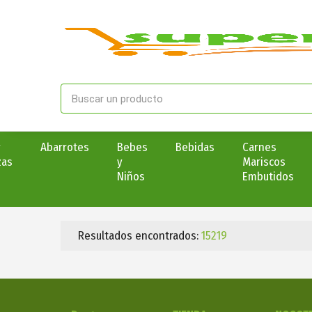
y
Abarrotes
Bebes
Bebidas
Carnes
zas
y
Mariscos
Niños
Embutidos
Resultados encontrados:
15219