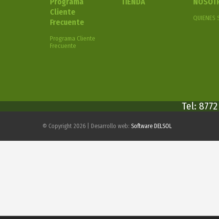
Programa
TIENDA
NOSOT
Cliente
QUIENES
Frecuente
Programa Cliente
Frecuente
Tel: 877
© Copyright 2026 | Desarrollo web:
Software DELSOL