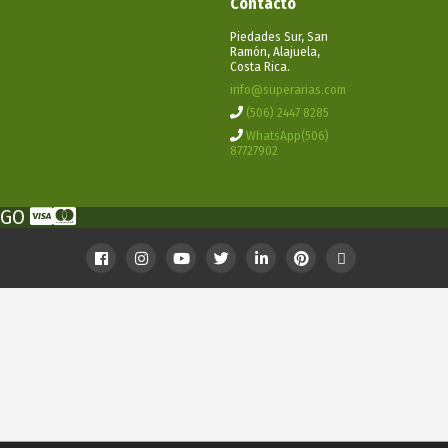
Contacto
Piedades Sur, San
Ramón, Alajuela,
Costa Rica.
info@superarias.com
(506) 2447 8285
WhatsApp(506)
87727902
PAGO